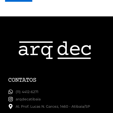
CONTATOS
(11) 4412-6271
arqdecatibaia
Al. Prof. Lucas N. Garcez, 1460 - Atibaia/SP