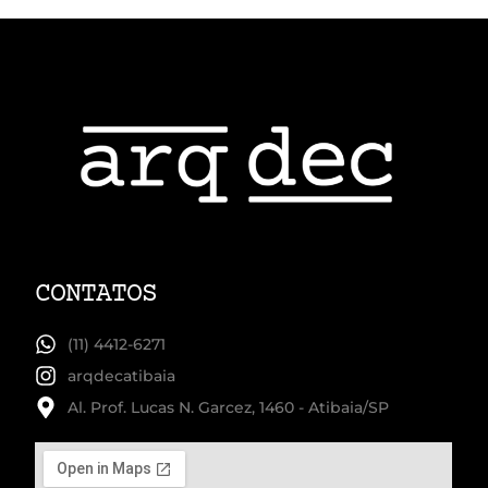
CONTATOS
(11) 4412-6271
arqdecatibaia
Al. Prof. Lucas N. Garcez, 1460 - Atibaia/SP