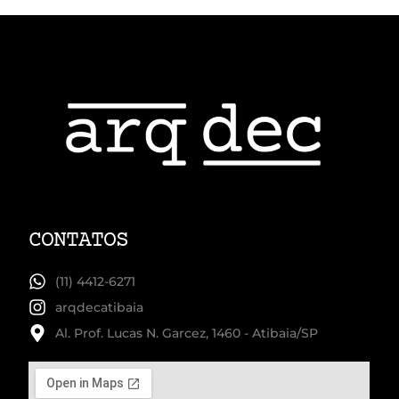
CONTATOS
(11) 4412-6271
arqdecatibaia
Al. Prof. Lucas N. Garcez, 1460 - Atibaia/SP