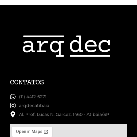
CONTATOS
(11) 4412-6271
arqdecatibaia
Al. Prof. Lucas N. Garcez, 1460 - Atibaia/SP