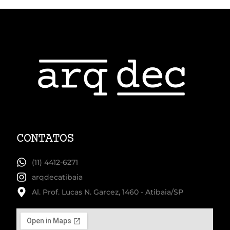
CONTATOS
(11) 4412-6271
arqdecatibaia
Al. Prof. Lucas N. Garcez, 1460 - Atibaia/SP