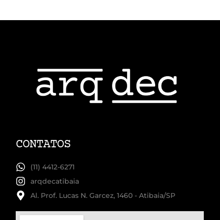
CONTATOS
(11) 4412-6271
arqdecatibaia
Al. Prof. Lucas N. Garcez, 1460 - Atibaia/SP