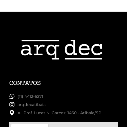
CONTATOS
(11) 4412-6271
arqdecatibaia
Al. Prof. Lucas N. Garcez, 1460 - Atibaia/SP