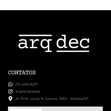
CONTATOS
(11) 4412-6271
arqdecatibaia
Al. Prof. Lucas N. Garcez, 1460 - Atibaia/SP