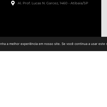
Al. Prof. Lucas N. Garcez, 1460 - Atibaia/SP
enha a melhor experiência em nosso site. Se você continua a usar este 