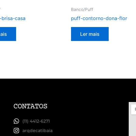
f
Banco/Puff
-brisa-casa
puff-contorno-dona-flor
ais
Ler mais
CONTATOS
(11) 4412-6271
arqdecatibaia