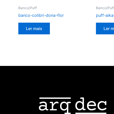
Banco/Puff
Banco/Puf
banco-colibri-dona-flor
puff-aika
Ler mais
Ler m