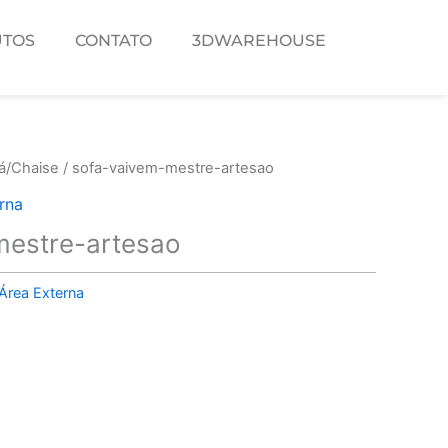
TOS
CONTATO
3DWAREHOUSE
á/Chaise
/ sofa-vaivem-mestre-artesao
rna
mestre-artesao
Área Externa