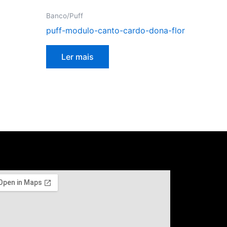
Banco/Puff
puff-modulo-canto-cardo-dona-flor
Ler mais