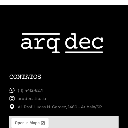
CONTATOS
(11) 4412-6271
arqdecatibaia
Al. Prof. Lucas N. Garcez, 1460 - Atibaia/SP