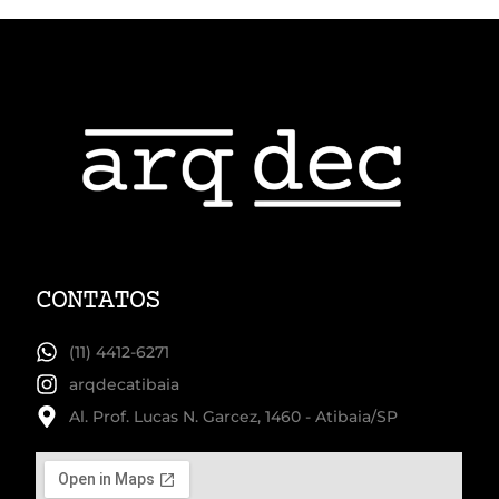
CONTATOS
(11) 4412-6271
arqdecatibaia
Al. Prof. Lucas N. Garcez, 1460 - Atibaia/SP