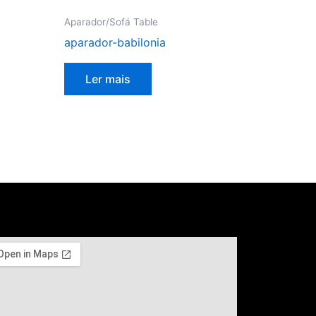
Aparador/Sofá Table
aparador-babilonia
Ler mais