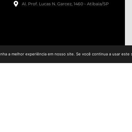
Al. Prof. Lucas N. Garcez, 1460 - Atibaia/SP
enha a melhor experiência em nosso site. Se você continua a usar este 