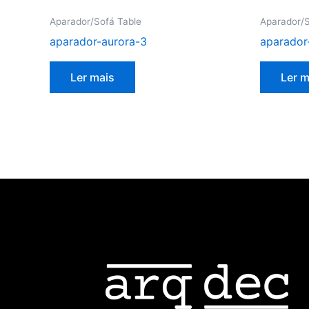
Aparador/Sofá Table
Aparador/S
aparador-aurora-3
aparador
Ler mais
Ler m