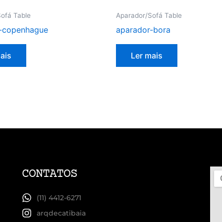
ofá Table
Aparador/Sofá Table
-copenhague
aparador-bora
ais
Ler mais
CONTATOS
(11) 4412-6271
arqdecatibaia