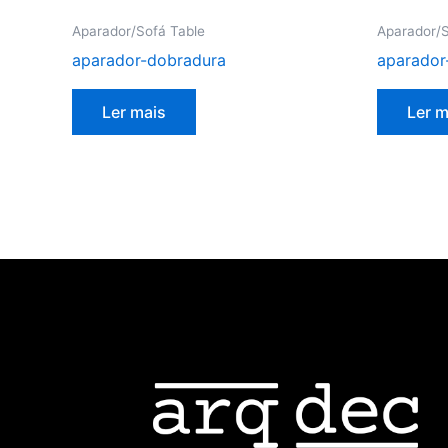
Aparador/Sofá Table
Aparador/S
aparador-dobradura
aparador
Ler mais
Ler m