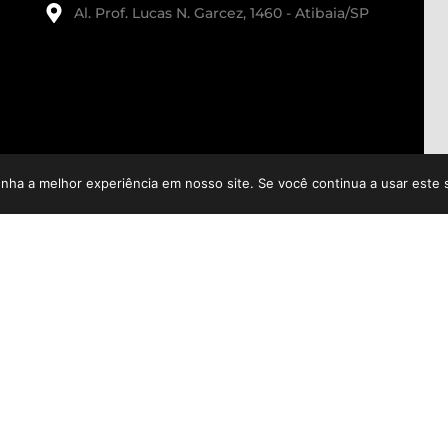
Al. Prof. Lucas N. Garcez, 1460 - Atibaia/SP
enha a melhor experiência em nosso site. Se você continua a usar este 