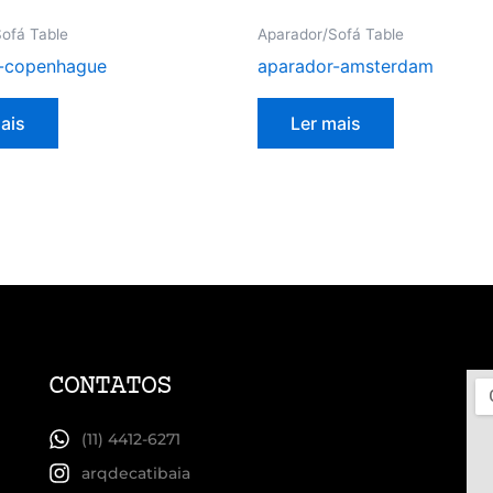
ofá Table
Aparador/Sofá Table
-copenhague
aparador-amsterdam
ais
Ler mais
CONTATOS
(11) 4412-6271
arqdecatibaia