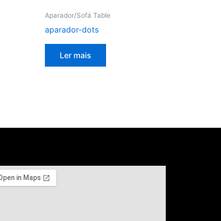
Aparador/Sofá Table
aparador-dots
Ler mais