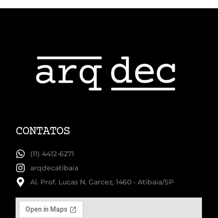
CONTATOS
(11) 4412-6271
arqdecatibaia
Al. Prof. Lucas N. Garcez, 1460 - Atibaia/SP