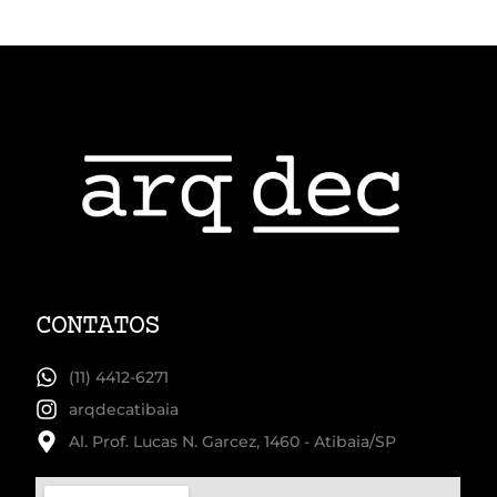
CONTATOS
(11) 4412-6271
arqdecatibaia
Al. Prof. Lucas N. Garcez, 1460 - Atibaia/SP