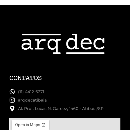
CONTATOS
(11) 4412-6271
arqdecatibaia
Al. Prof. Lucas N. Garcez, 1460 - Atibaia/SP