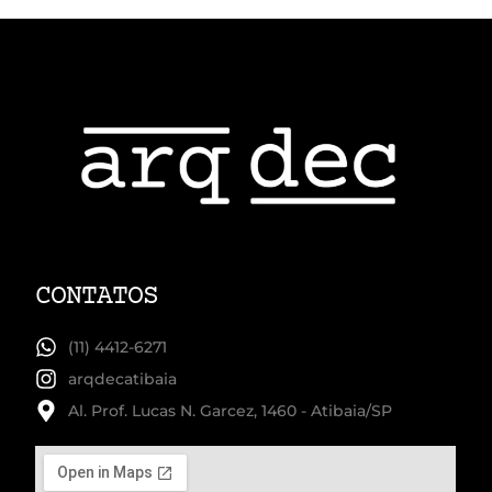
CONTATOS
(11) 4412-6271
arqdecatibaia
Al. Prof. Lucas N. Garcez, 1460 - Atibaia/SP