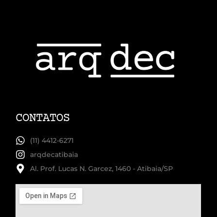
CONTATOS
(11) 4412-6271
arqdecatibaia
Al. Prof. Lucas N. Garcez, 1460 - Atibaia/SP