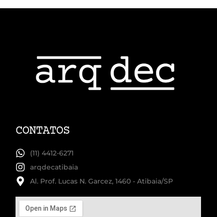
CONTATOS
(11) 4412-6271
arqdecatibaia
Al. Prof. Lucas N. Garcez, 1460 - Atibaia/SP