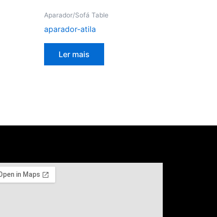
Aparador/Sofá Table
aparador-atila
Ler mais