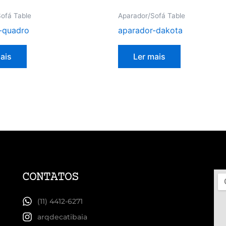
ofá Table
Aparador/Sofá Table
-quadro
aparador-dakota
ais
Ler mais
CONTATOS
(11) 4412-6271
arqdecatibaia