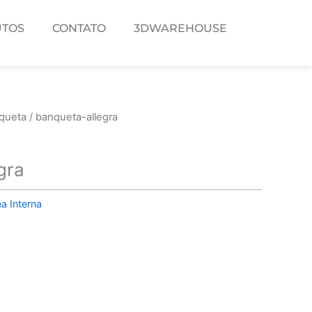
TOS
CONTATO
3DWAREHOUSE
queta
/ banqueta-allegra
gra
a Interna