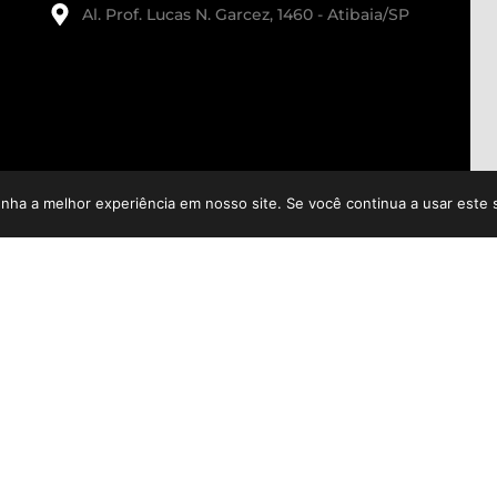
Al. Prof. Lucas N. Garcez, 1460 - Atibaia/SP
enha a melhor experiência em nosso site. Se você continua a usar este 