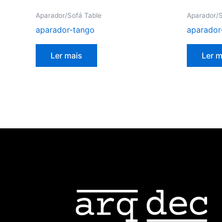
Aparador/Sofá Table
Aparador/S
aparador-tango
aparador
Ler mais
Ler m