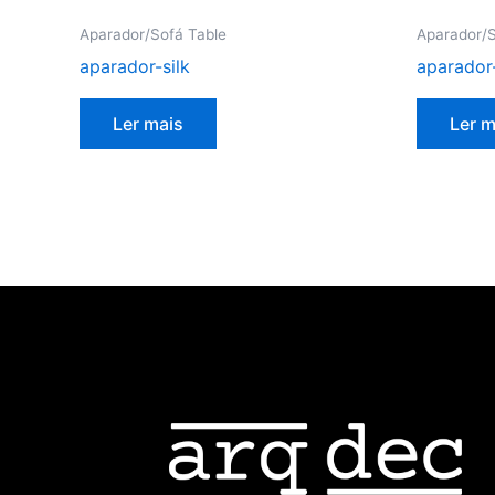
Aparador/Sofá Table
Aparador/S
aparador-silk
aparador
Ler mais
Ler m