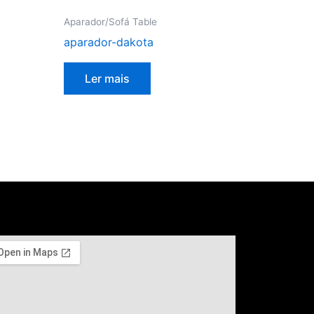
Aparador/Sofá Table
aparador-dakota
Ler mais