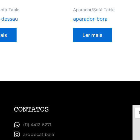
ofá Table
Aparador/Sofá Table
-dessau
aparador-bora
ais
Ler mais
CONTATOS
(11) 4412-6271
arqdecatibaia