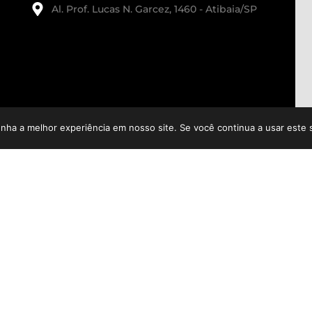
Al. Prof. Lucas N. Garcez, 1460 - Atibaia/SP
enha a melhor experiência em nosso site. Se você continua a usar este 