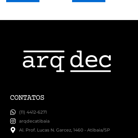
CONTATOS
(11) 4412-6271
arqdecatibaia
Al. Prof. Lucas N. Garcez, 1460 - Atibaia/SP