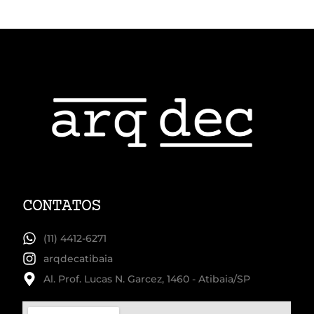
CONTATOS
(11) 4412-6271
arqdecatibaia
Al. Prof. Lucas N. Garcez, 1460 - Atibaia/SP