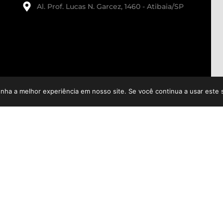
Al. Prof. Lucas N. Garcez, 1460 - Atibaia/SP
enha a melhor experiência em nosso site. Se você continua a usar este 