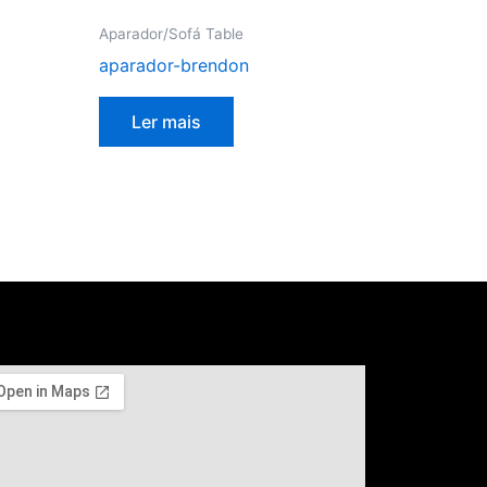
Aparador/Sofá Table
aparador-brendon
Ler mais