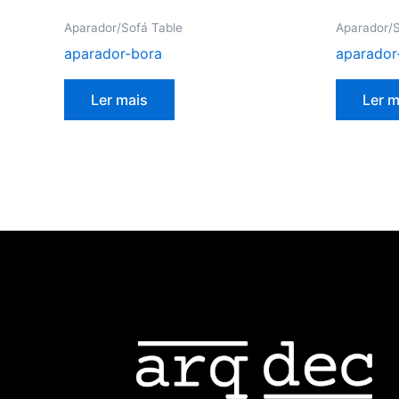
Aparador/Sofá Table
Aparador/S
aparador-bora
aparador
Ler mais
Ler m