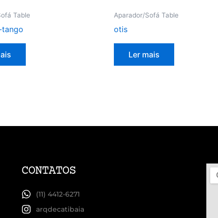
ofá Table
Aparador/Sofá Table
-tango
otis
ais
Ler mais
CONTATOS
(11) 4412-6271
arqdecatibaia