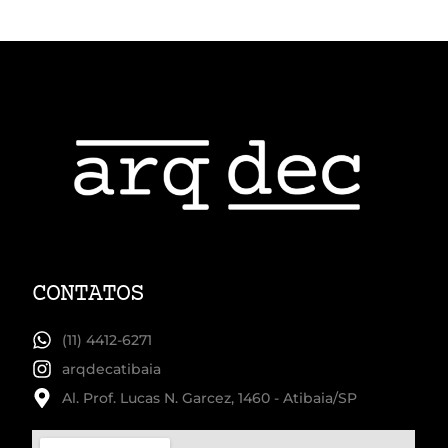
CONTATOS
(11) 4412-6271
arqdecatibaia
Al. Prof. Lucas N. Garcez, 1460 - Atibaia/SP