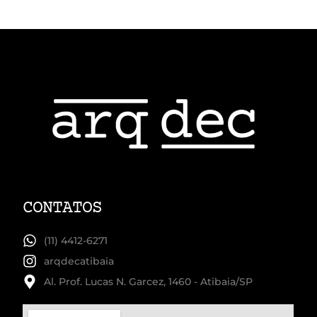
CONTATOS
(11) 4412-6271
arqdecatibaia
Al. Prof. Lucas N. Garcez, 1460 - Atibaia/SP