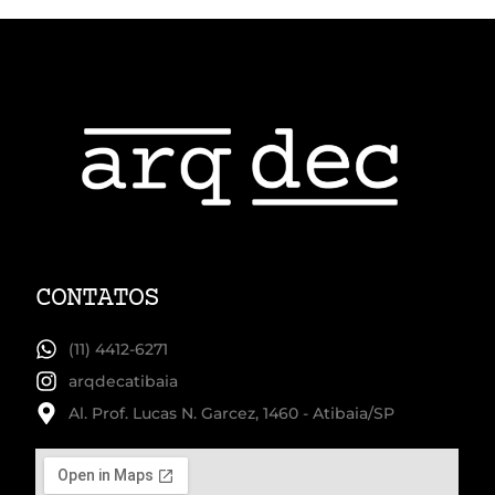
CONTATOS
(11) 4412-6271
arqdecatibaia
Al. Prof. Lucas N. Garcez, 1460 - Atibaia/SP