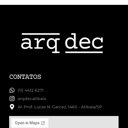
CONTATOS
(11) 4412-6271
arqdecatibaia
Al. Prof. Lucas N. Garcez, 1460 - Atibaia/SP