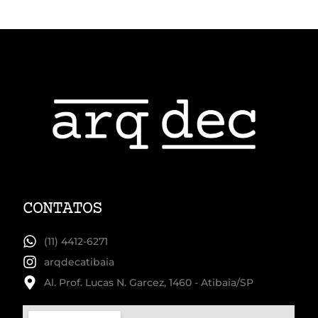
CONTATOS
(11) 4412-6271
arqdecatibaia
Al. Prof. Lucas N. Garcez, 1460 - Atibaia/SP