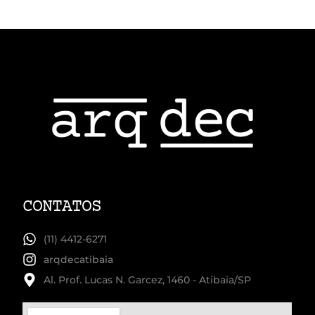
CONTATOS
(11) 4412-6271
arqdecatibaia
Al. Prof. Lucas N. Garcez, 1460 - Atibaia/SP