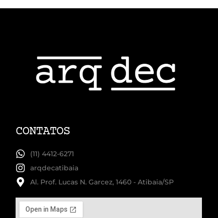
CONTATOS
(11) 4412-6271
arqdecatibaia
Al. Prof. Lucas N. Garcez, 1460 - Atibaia/SP