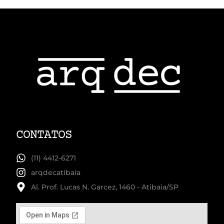
CONTATOS
(11) 4412-6271
arqdecatibaia
Al. Prof. Lucas N. Garcez, 1460 - Atibaia/SP