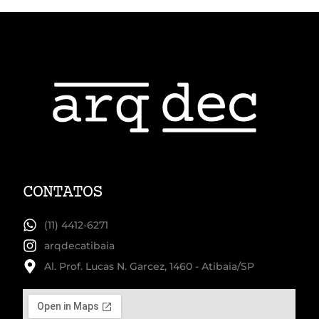
CONTATOS
(11) 4412-6271
arqdecatibaia
Al. Prof. Lucas N. Garcez, 1460 - Atibaia/SP