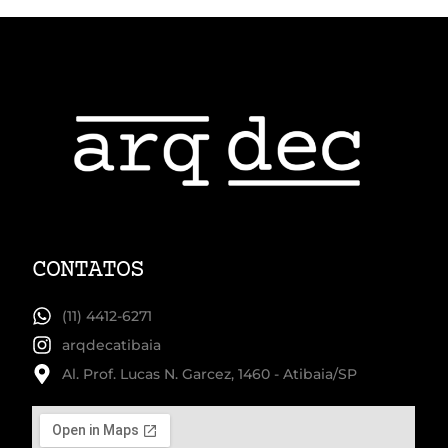
CONTATOS
(11) 4412-6271
arqdecatibaia
Al. Prof. Lucas N. Garcez, 1460 - Atibaia/SP