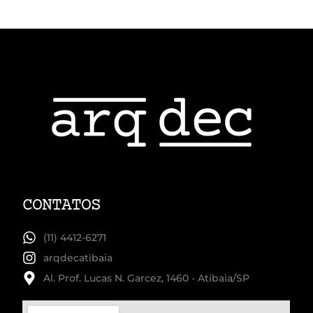
CONTATOS
(11) 4412-6271
arqdecatibaia
Al. Prof. Lucas N. Garcez, 1460 - Atibaia/SP