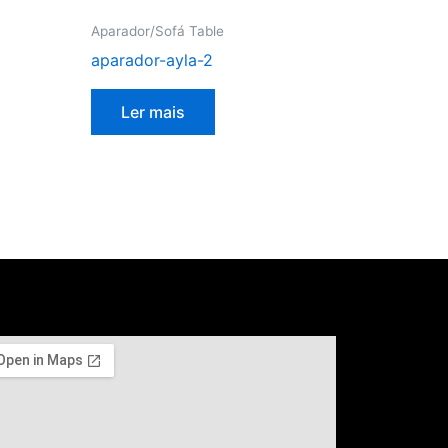
Aparador/Sofá Table
aparador-ayla-2
Ler mais