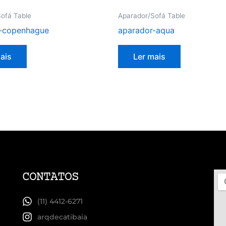
ofá Table
Aparador/Sofá Table
-copenhague
aparador-aqua
ais
Ler mais
CONTATOS
(11) 4412-6271
arqdecatibaia