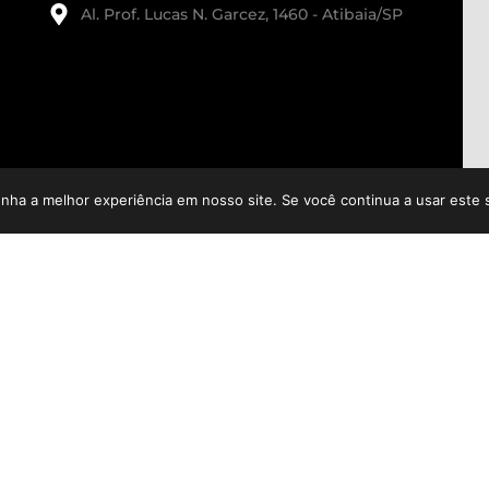
Al. Prof. Lucas N. Garcez, 1460 - Atibaia/SP
enha a melhor experiência em nosso site. Se você continua a usar este 