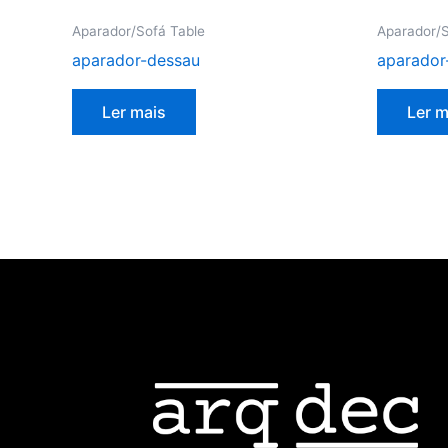
Aparador/Sofá Table
Aparador/S
aparador-dessau
aparador
Ler mais
Ler m