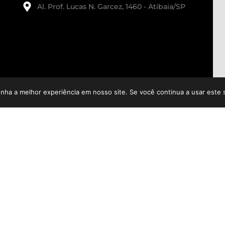
Al. Prof. Lucas N. Garcez, 1460 - Atibaia/SP
enha a melhor experiência em nosso site. Se você continua a usar este 