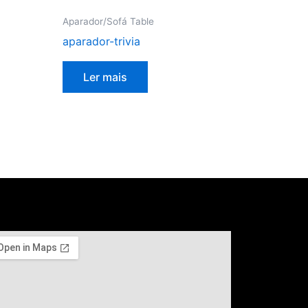
Aparador/Sofá Table
aparador-trivia
Ler mais