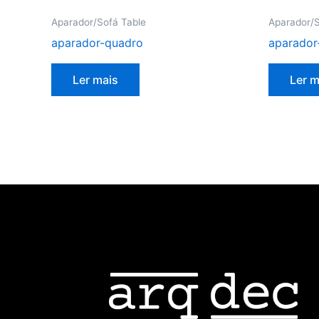
Aparador/Sofá Table
Aparador/S
aparador-quadro
aparador
Ler mais
Ler m