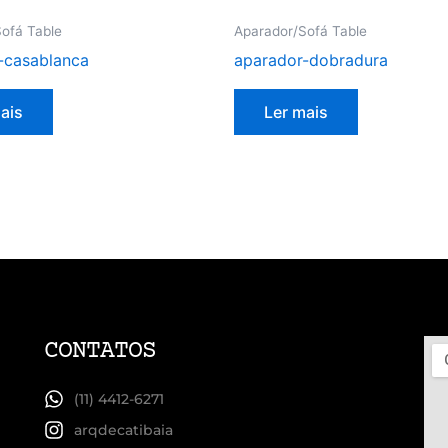
ofá Table
Aparador/Sofá Table
-casablanca
aparador-dobradura
ais
Ler mais
CONTATOS
(11) 4412-6271
arqdecatibaia