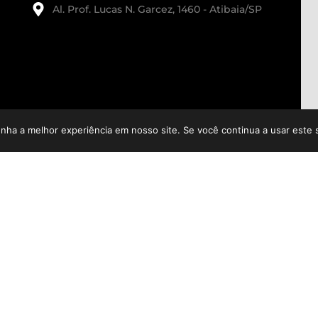
Al. Prof. Lucas N. Garcez, 1460 - Atibaia/SP
enha a melhor experiência em nosso site. Se você continua a usar este 