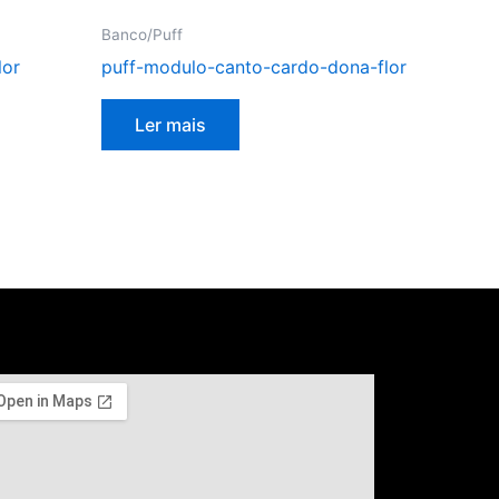
Banco/Puff
lor
puff-modulo-canto-cardo-dona-flor
Ler mais