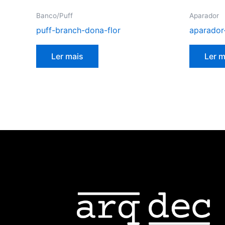
Banco/Puff
Aparador
puff-branch-dona-flor
aparador
Ler mais
Ler m