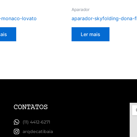
Aparador
-monaco-lovato
aparador-skyfolding-dona-f
ais
Ler mais
CONTATOS
(11) 4412-6271
arqdecatibaia