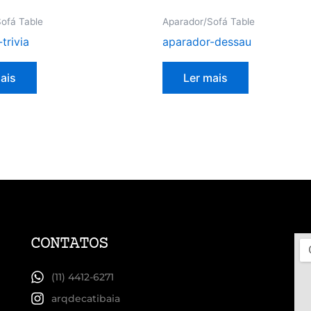
ofá Table
Aparador/Sofá Table
trivia
aparador-dessau
ais
Ler mais
CONTATOS
(11) 4412-6271
arqdecatibaia