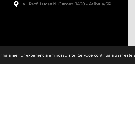
Al. Prof. Lucas N. Garcez, 1460 - Atibaia/SP
enha a melhor experiência em nosso site. Se você continua a usar este 