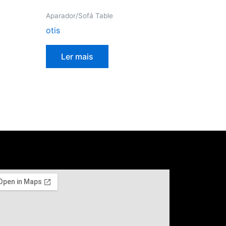
Aparador/Sofá Table
otis
Ler mais