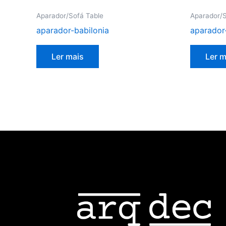
Aparador/Sofá Table
Aparador/S
aparador-babilonia
aparador-
Ler mais
Ler m