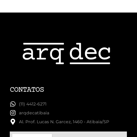
CONTATOS
(11) 4412-6271
arqdecatibaia
Al. Prof. Lucas N. Garcez, 1460 - Atibaia/SP