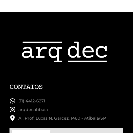
CONTATOS
(11) 4412-6271
arqdecatibaia
Al. Prof. Lucas N. Garcez, 1460 - Atibaia/SP