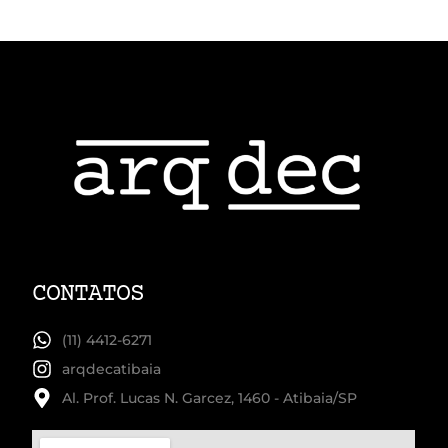
CONTATOS
(11) 4412-6271
arqdecatibaia
Al. Prof. Lucas N. Garcez, 1460 - Atibaia/SP