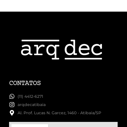
CONTATOS
(11) 4412-6271
arqdecatibaia
Al. Prof. Lucas N. Garcez, 1460 - Atibaia/SP