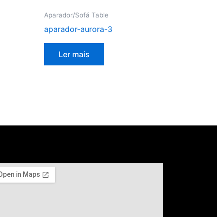
Aparador/Sofá Table
aparador-aurora-3
Ler mais