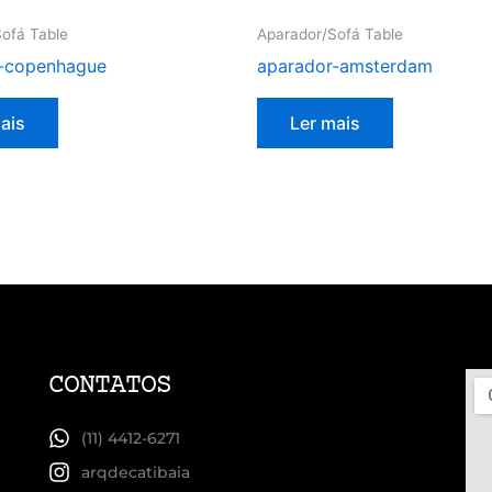
ofá Table
Aparador/Sofá Table
-copenhague
aparador-amsterdam
ais
Ler mais
CONTATOS
(11) 4412-6271
arqdecatibaia