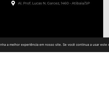
Al. Prof. Lucas N. Garcez, 1460 - Atibaia/SP
enha a melhor experiência em nosso site. Se você continua a usar este 