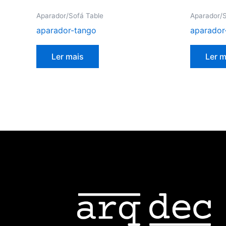
Aparador/Sofá Table
Aparador/S
aparador-tango
aparador
Ler mais
Ler m