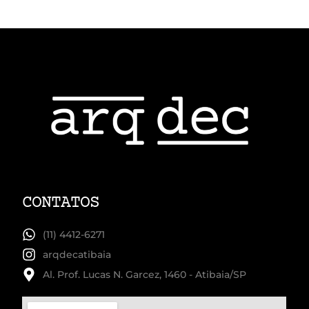
CONTATOS
(11) 4412-6271
arqdecatibaia
Al. Prof. Lucas N. Garcez, 1460 - Atibaia/SP