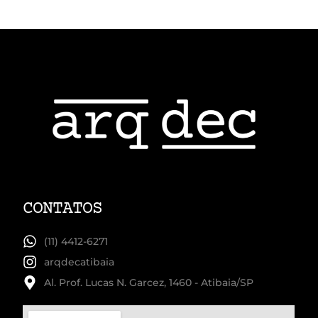
CONTATOS
(11) 4412-6271
arqdecatibaia
Al. Prof. Lucas N. Garcez, 1460 - Atibaia/SP