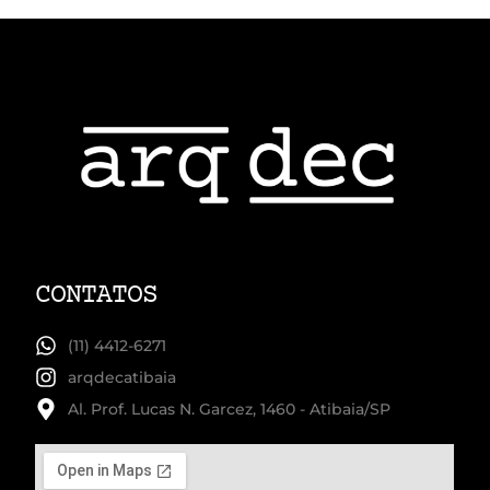
CONTATOS
(11) 4412-6271
arqdecatibaia
Al. Prof. Lucas N. Garcez, 1460 - Atibaia/SP