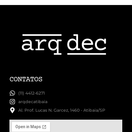
CONTATOS
(11) 4412-6271
arqdecatibaia
Al. Prof. Lucas N. Garcez, 1460 - Atibaia/SP