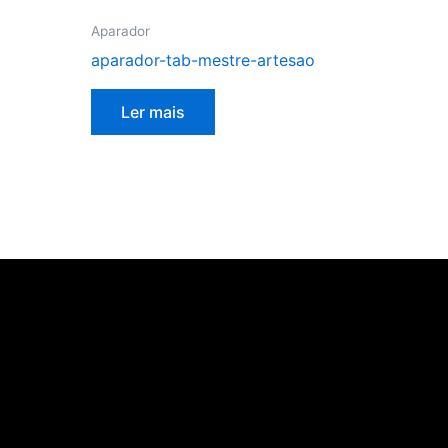
Aparador
aparador-tab-mestre-artesao
Ler mais