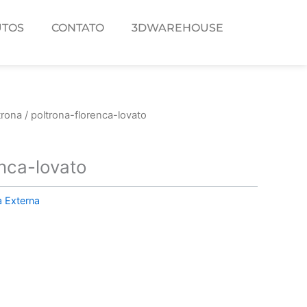
TOS
CONTATO
3DWAREHOUSE
trona
/ poltrona-florenca-lovato
enca-lovato
a Externa