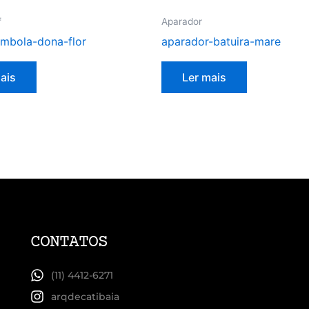
f
Aparador
ambola-dona-flor
aparador-batuira-mare
ais
Ler mais
CONTATOS
(11) 4412-6271
arqdecatibaia