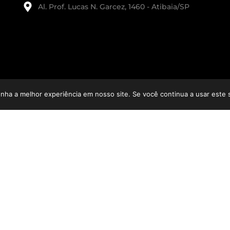
Al. Prof. Lucas N. Garcez, 1460 - Atibaia/SP
enha a melhor experiência em nosso site. Se você continua a usar este 