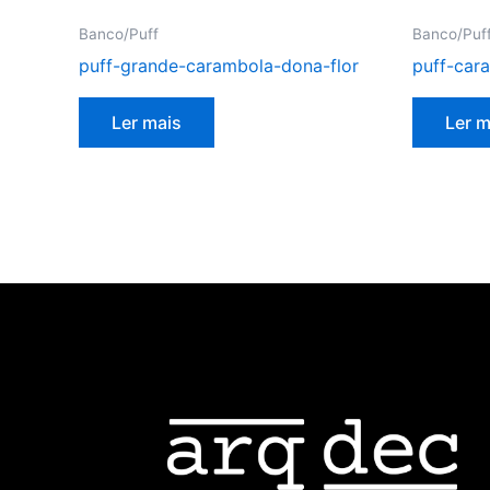
Banco/Puff
Banco/Puf
puff-grande-carambola-dona-flor
puff-car
Ler mais
Ler m