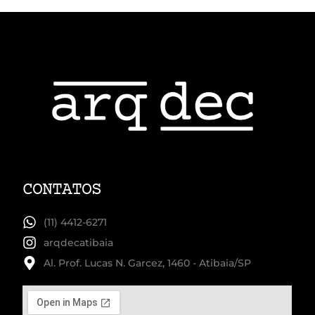
CONTATOS
(11) 4412-6271
arqdecatibaia
Al. Prof. Lucas N. Garcez, 1460 - Atibaia/SP